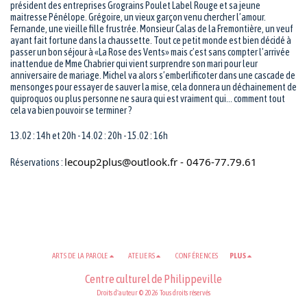
président des entreprises Grograins Poulet Label Rouge et sa jeune
maitresse Pénélope. Grégoire, un vieux garçon venu chercher l’amour.
Fernande, une vieille fille frustrée. Monsieur Calas de la Fremontière, un veuf
ayant fait fortune dans la chaussette. Tout ce petit monde est bien décidé à
passer un bon séjour à «La Rose des Vents» mais c’est sans compter l’arrivée
inattendue de Mme Chabrier qui vient surprendre son mari pour leur
anniversaire de mariage. Michel va alors s’emberlificoter dans une cascade de
mensonges pour essayer de sauver la mise, cela donnera un déchainement de
quiproquos ou plus personne ne saura qui est vraiment qui... comment tout
cela va bien pouvoir se terminer ?
13.02 : 14h et 20h - 14.02 : 20h - 15.02 : 16h
lecoup2plus@outlook.fr
- 0476-77.79.61
Réservations :
ARTS DE LA PAROLE
ATELIERS
CONFÉRENCES
PLUS
Centre culturel de Philippeville
Droits d'auteur © 2026 Tous droits réservés